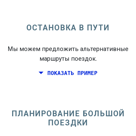
ОСТАНОВКА В ПУТИ
open_in_new
Попробуй это
flight_takeoff
Мы можем предложить альтернативные
Найдено ранее. Нажмите
, чтобы увидеть
карту вылетов.
маршруты поездок.
ПОКАЗАТЬ ПРИМЕР
Выберите точные даты
Туда и обратно
или
В
одну сторону
ПЛАНИРОВАНИЕ БОЛЬШОЙ
Поиск
ПОЕЗДКИ
Выберите CO
сортировка
2