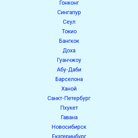
Гонконг
open_in_new
Попробуй это
Сингапур
Найдено ранее:
Сеул
Токио
open_in_new
Попробуй это
Бангкок
Найдено ранее:
Доха
Гуанчжоу
Абу-Даби
Барселона
Ханой
Санкт-Петербург
Пхукет
Гавана
Новосибирск
Екатеринбург