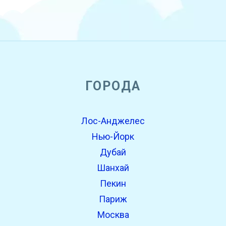
open_in_new
ГОРОДА
Попробуй это
Найдено ранее:
Лос-Анджелес
Нью-Йорк
Дубай
Шанхай
Пекин
Париж
Москва