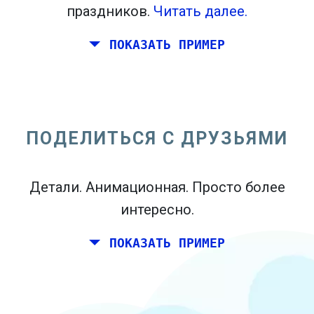
праздников.
Читать далее.
ПОКАЗАТЬ ПРИМЕР
Вы и пара друзей хотели бы
планировать выходные вместе где-
нибудь в Италии на день рождения.
ПОДЕЛИТЬСЯ С ДРУЗЬЯМИ
Тем не менее, вы живете в Мадриде, и
ваши друзья живут в Дублине и
Детали. Анимационная. Просто более
Берлине.
интересно.
ПОКАЗАТЬ ПРИМЕР