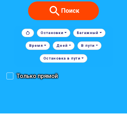
Поиск
Остановки
Багажный
Время
Дней
В пути
Остановка в пути
Только прямой