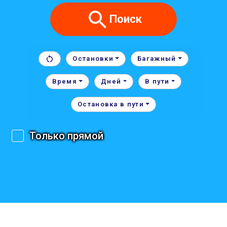
Поиск
Остановки
Багажный
Время
Дней
В пути
Остановка в пути
Только прямой