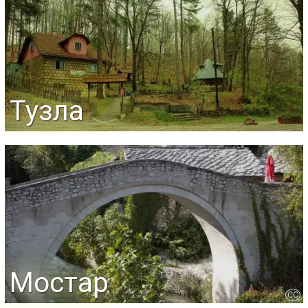
Тузла
Мостар
CC