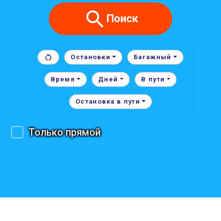
Поиск
Остановки
Багажный
Время
Дней
В пути
Остановка в пути
Только прямой