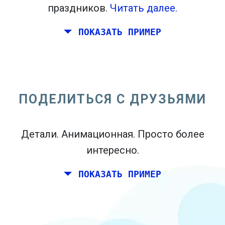
праздников.
Читать далее.
ПОКАЗАТЬ ПРИМЕР
Вы и пара друзей хотели бы
планировать выходные вместе где-
нибудь в Италии на день рождения.
ПОДЕЛИТЬСЯ С ДРУЗЬЯМИ
Тем не менее, вы живете в Мадриде, и
ваши друзья живут в Дублине и
Детали. Анимационная. Просто более
Берлине.
интересно.
ПОКАЗАТЬ ПРИМЕР