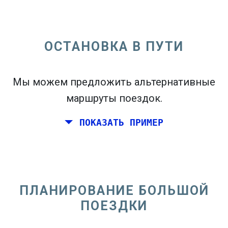
ОСТАНОВКА В ПУТИ
open_in_new
Попробуй это
flight_takeoff
Мы можем предложить альтернативные
Найдено ранее. Нажмите
, чтобы увидеть
карту вылетов.
маршруты поездок.
ПОКАЗАТЬ ПРИМЕР
Выберите точные даты
Туда и обратно
или
В
одну сторону
ПЛАНИРОВАНИЕ БОЛЬШОЙ
Поиск
ПОЕЗДКИ
Выберите CO
сортировка
2