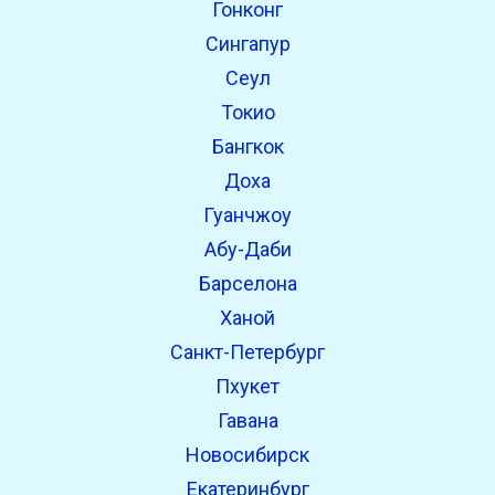
Гонконг
open_in_new
Попробуй это
Сингапур
Найдено ранее:
Сеул
Токио
open_in_new
Попробуй это
Бангкок
Найдено ранее:
Доха
Гуанчжоу
Абу-Даби
Барселона
Ханой
Санкт-Петербург
Пхукет
Гавана
Новосибирск
Екатеринбург