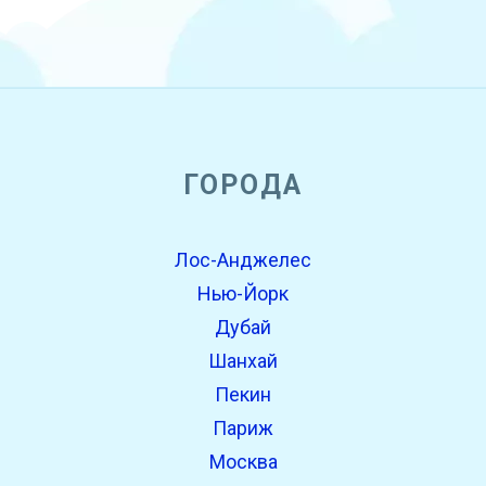
open_in_new
ГОРОДА
Попробуй это
Найдено ранее:
Лос-Анджелес
Нью-Йорк
Дубай
Шанхай
Пекин
Париж
Москва