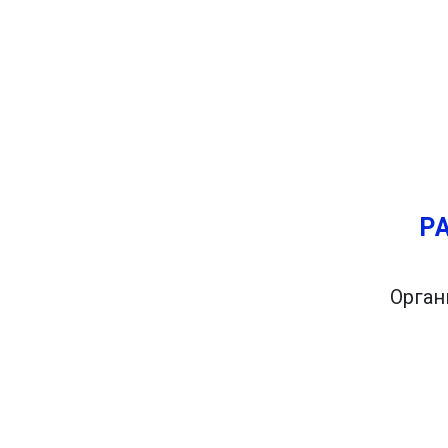
Попробуй это
Найдено ранее:
Запланируйте поездку через 
Вы хотите путешествовать са
там. Кроме того, вы заплани
Р
Орган
Вы и пара друзей хотели бы 
не менее, вы живете в Мадри