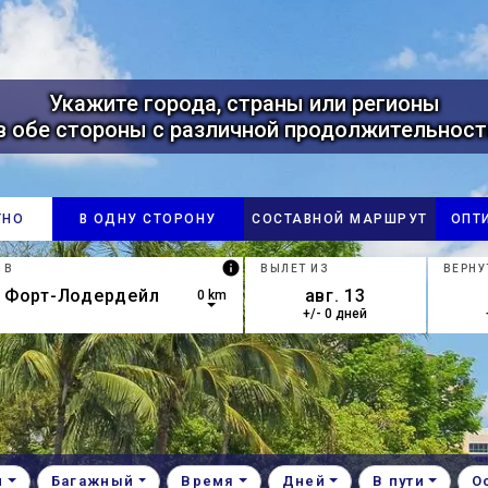
Укажите города, страны или регионы
в обе стороны с различной продолжительност
ТНО
В ОДНУ СТОРОНУ
СОСТАВНОЙ МАРШРУТ
ОПТ
info
В
ВЫЛЕТ ИЗ
ВЕРНУ
0 km
+/- 0 дней
own arrow keys to navigate.
esults are available, use up and down arrow keys to navigate.
и
Багажный
Время
Дней
В пути
О