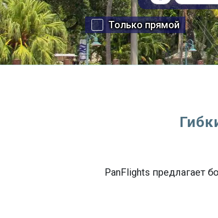
Только прямой
Гибк
PanFlights предлагает 