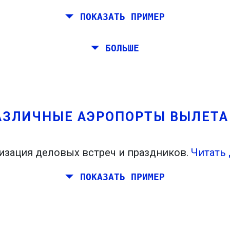
ПОКАЗАТЬ ПРИМЕР
Рим, Барселону, Стокгольм, Прагу и Афину.
БОЛЬШЕ
мостоятельно от Рима до Венеции. Вы хотите,
ровали встречу в Стокгольме.
АЗЛИЧНЫЕ АЭРОПОРТЫ ВЫЛЕТ
изация деловых встреч и праздников.
Читать 
ПОКАЗАТЬ ПРИМЕР
планировать выходные вместе где-нибудь в И
де, и ваши друзья живут в Дублине и Берлине