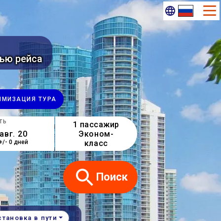
ью рейса
ИМИ​ЗАЦИЯ ТУРА
ТЬ
1 пассажир
Эконом-
класс
+/- 0 дней
Поиск
становка в пути