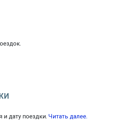
оездок.
КИ
Tiles © Openstreetmap contributors
flight_land
 и дату поездки.
Читать далее.