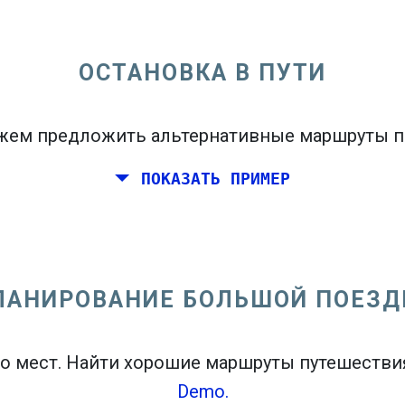
бы увидеть карту вылетов.
ОСТАНОВКА В ПУТИ
ем предложить альтернативные маршруты п
братно
или
В одну сторону
ПОКАЗАТЬ ПРИМЕР
ЛАНИРОВАНИЕ БОЛЬШОЙ ПОЕЗД
open_in_new
n
о мест. Найти хорошие маршруты путешествия
Demo.