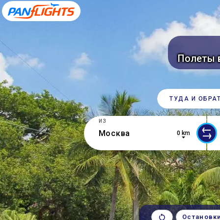
Полеты 
ТУДА И ОБРА
ИЗ
0 km
5 results are available, use up and d
0 r
Остановк