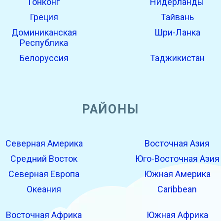
Гонконг
Нидерланды
Греция
Тайвань
Доминиканская
Шри-Ланка
Республика
Белоруссия
Таджикистан
РАЙОНЫ
Северная Америка
Восточная Азия
Средний Восток
Юго-Восточная Азия
Северная Европа
Южная Америка
Океания
Caribbean
Восточная Африка
Южная Африка