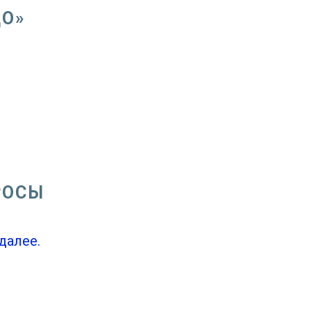
ДО»
РОСЫ
далее.