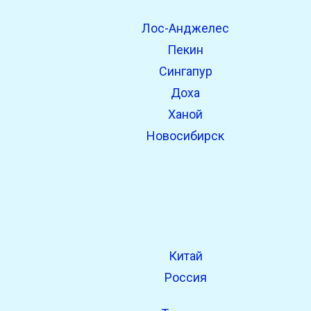
Лос-Анджелес
open_in_new
Попробуй это
Пекин
Найдено ранее:
Сингапур
Доха
Ханой
Новосибирск
Китай
Россия