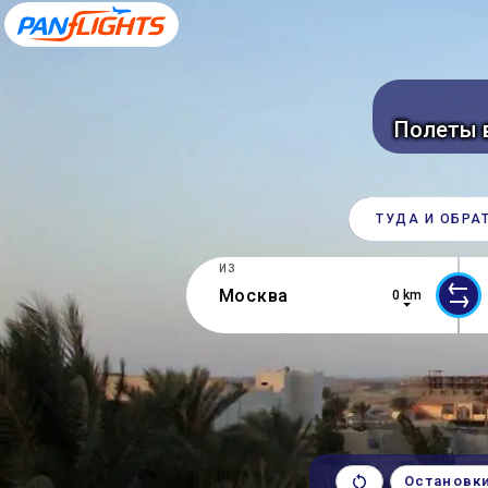
Полеты 
ТУДА И ОБРА
ИЗ
0 km
5 results are available, use up and d
0 r
Остановк