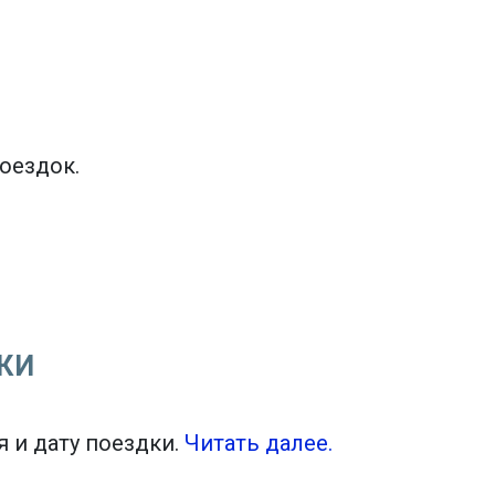
оездок.
КИ
Tiles © Openstreetmap contributors
flight_land
 и дату поездки.
Читать далее.