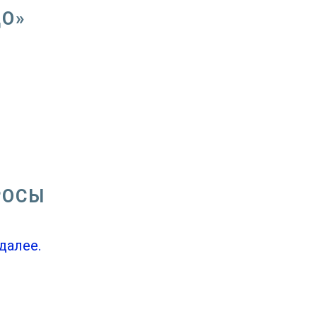
ДО»
РОСЫ
далее.