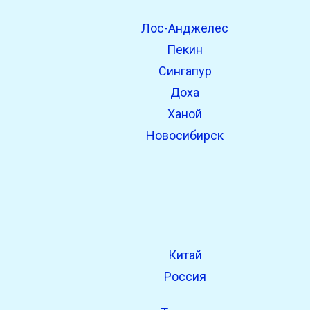
Лос-Анджелес
open_in_new
Попробуй это
Пекин
Найдено ранее:
Сингапур
Доха
Ханой
Новосибирск
Китай
Россия