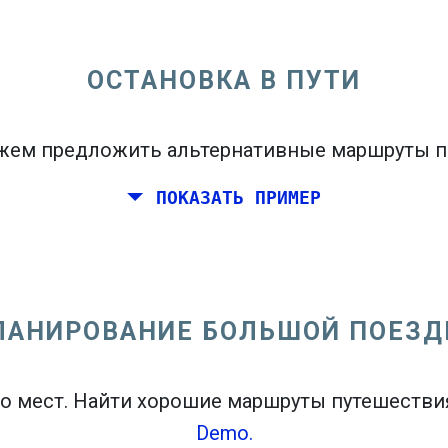
бы увидеть карту вылетов.
ОСТАНОВКА В ПУТИ
ем предложить альтернативные маршруты п
братно
или
В одну сторону
ПОКАЗАТЬ ПРИМЕР
ЛАНИРОВАНИЕ БОЛЬШОЙ ПОЕЗД
open_in_new
n
о мест. Найти хорошие маршруты путешествия
Demo.