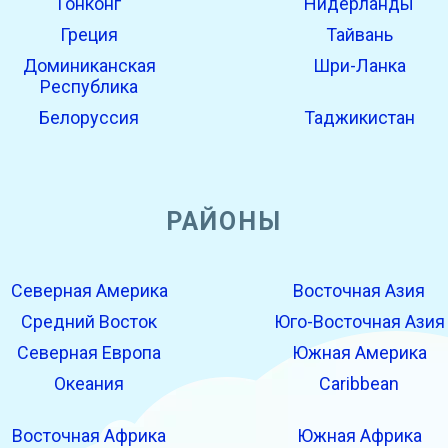
Гонконг
Нидерланды
Греция
Тайвань
Доминиканская
Шри-Ланка
Республика
Белоруссия
Таджикистан
РАЙОНЫ
Северная Америка
Восточная Азия
Средний Восток
Юго-Восточная Азия
Северная Европа
Южная Америка
Океания
Caribbean
Восточная Африка
Южная Африка