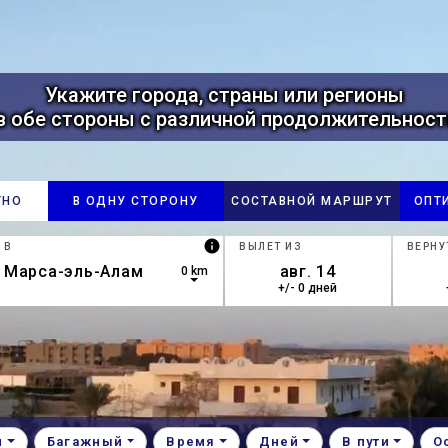
Укажите города, страны или регионы
в обе стороны с различной продолжительност
ТНО
В ОДНУ СТОРОНУ
СОСТАВНОЙ МАРШРУТ
ОПТ
info
В
ВЫЛЕТ ИЗ
ВЕРНУ
0 km
+/- 0 дней
own arrow keys to navigate.
esults are available, use up and down arrow keys to navigate.
и
Багажный
Время
Дней
В пути
О