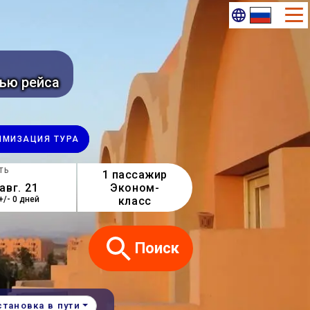
ью рейса
ИМИ​ЗАЦИЯ ТУРА
ТЬ
1 пассажир
Эконом-
класс
+/- 0 дней
Поиск
становка в пути