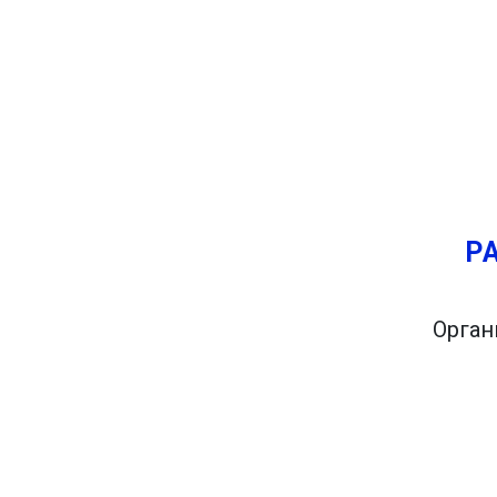
Попробуй это
Найдено ранее:
Запланируйте поездку через 
Вы хотите путешествовать са
там. Кроме того, вы заплани
Р
Орган
Вы и пара друзей хотели бы 
не менее, вы живете в Мадри