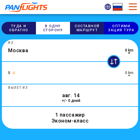
ТУДА И
В ОДНУ
СОСТАВНОЙ
ОПТИМИ​
ОБРАТНО
СТОРОНУ
МАРШРУТ
ЗАЦИЯ ТУРА
ИЗ
0 km
5 results are available, use up and down arrow keys to navig
В
0 km
ВЫЛЕТ ИЗ
+/- 0 дней
1 пассажир
Эконом-класс