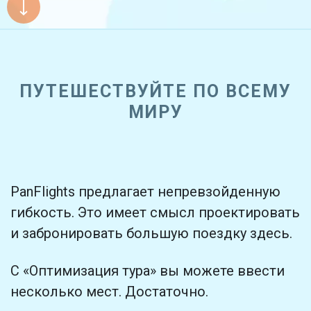
open_in_new
ПУТЕШЕСТВУЙТЕ ПО ВСЕМУ
Попробуй это
МИРУ
Найдено ранее:
PanFlights предлагает непревзойденную
гибкость. Это имеет смысл проектировать
и забронировать большую поездку здесь.
С «Оптимизация тура» вы можете ввести
несколько мест. Достаточно.
open_in_new
Попробуй это