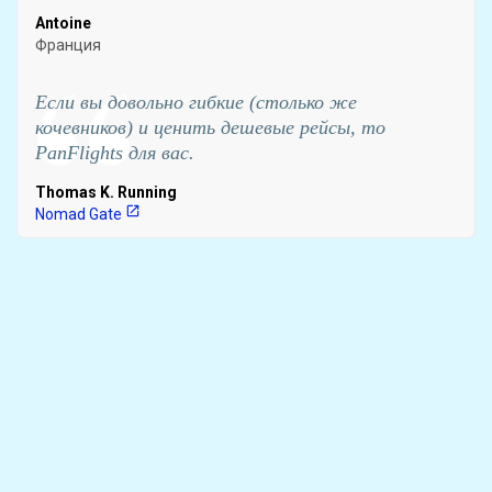
Antoine
Франция
Если вы довольно гибкие (столько же
кочевников) и ценить дешевые рейсы, то
PanFlights для вас.
Thomas K. Running
open_in_new
Nomad Gate