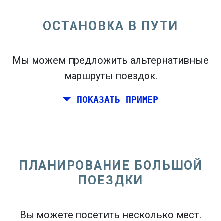
ОСТАНОВКА В ПУТИ
open_in_new
Попробуй это
flight_takeoff
Мы можем предложить альтернативные
Найдено ранее. Нажмите
, чтобы увидеть
карту вылетов.
маршруты поездок.
ПОКАЗАТЬ ПРИМЕР
Выберите точные даты
Туда и обратно
или
В
одну сторону
ПЛАНИРОВАНИЕ БОЛЬШОЙ
Поиск
ПОЕЗДКИ
Выберите CO
сортировка
2
open_in_new
Вы можете посетить несколько мест.
Попробуй это