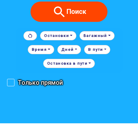
Поиск
Остановки
Багажный
Время
Дней
В пути
Остановка в пути
Только прямой