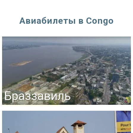
Авиабилеты в Congo
Браззавиль
CC