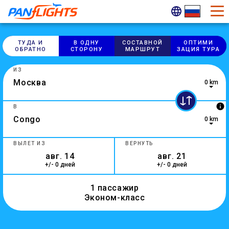
ТУДА И
В ОДНУ
СОСТАВНОЙ
ОПТИМИ​
ОБРАТНО
СТОРОНУ
МАРШРУТ
ЗАЦИЯ ТУРА
ИЗ
0 km
5 results are available, use up and down arrow keys to navig
info
В
0 km
0 results are available, use up and down arrow keys to navig
ВЫЛЕТ ИЗ
ВЕРНУТЬ
+/- 0 дней
+/- 0 дней
1 пассажир
Эконом-класс