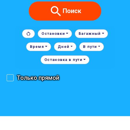
Поиск
Остановки
Багажный
Время
Дней
В пути
Остановка в пути
Только прямой