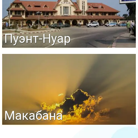
Пуэнт-Нуар
Макабана