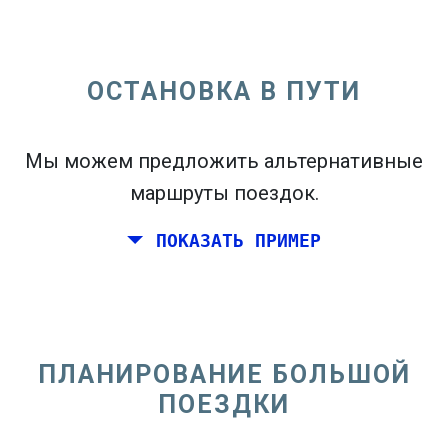
ОСТАНОВКА В ПУТИ
open_in_new
Попробуй это
flight_takeoff
Мы можем предложить альтернативные
Найдено ранее. Нажмите
, чтобы увидеть
карту вылетов.
маршруты поездок.
ПОКАЗАТЬ ПРИМЕР
Выберите точные даты
Туда и обратно
или
В
одну сторону
ПЛАНИРОВАНИЕ БОЛЬШОЙ
Поиск
ПОЕЗДКИ
Выберите CO
сортировка
2