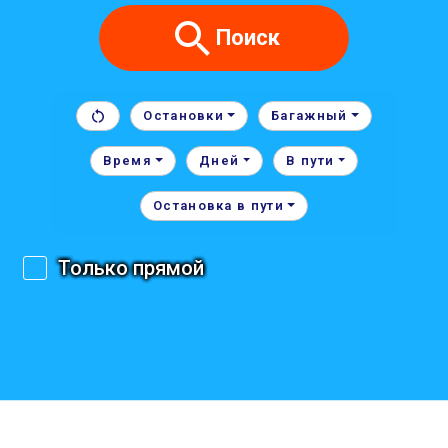
Поиск
Остановки
Багажный
Время
Дней
В пути
Остановка в пути
Только прямой