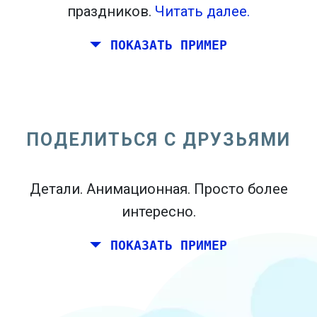
праздников.
Читать далее.
ПОКАЗАТЬ ПРИМЕР
Вы и пара друзей хотели бы
планировать выходные вместе где-
нибудь в Италии на день рождения.
ПОДЕЛИТЬСЯ С ДРУЗЬЯМИ
Тем не менее, вы живете в Мадриде, и
ваши друзья живут в Дублине и
Детали. Анимационная. Просто более
Берлине.
интересно.
ПОКАЗАТЬ ПРИМЕР