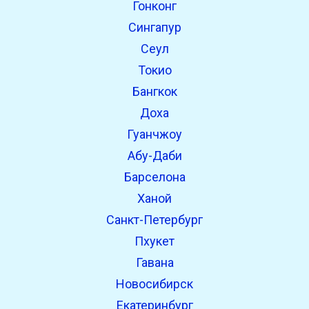
Гонконг
open_in_new
Попробуй это
Сингапур
Найдено ранее:
Сеул
Токио
open_in_new
Попробуй это
Бангкок
Найдено ранее:
Доха
Гуанчжоу
Абу-Даби
Барселона
Ханой
Санкт-Петербург
Пхукет
Гавана
Новосибирск
Екатеринбург