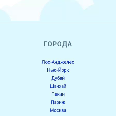
open_in_new
ГОРОДА
Попробуй это
Найдено ранее:
Лос-Анджелес
Нью-Йорк
Дубай
Шанхай
Пекин
Париж
Москва