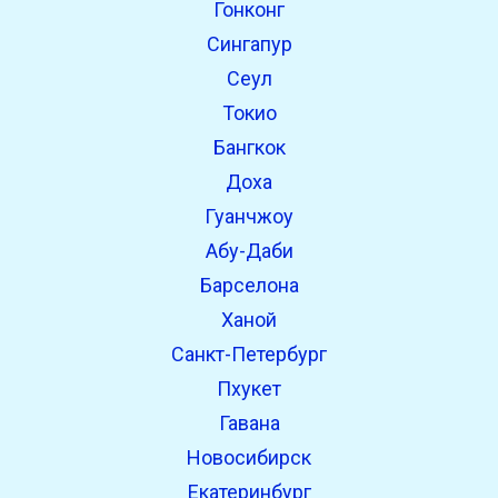
Гонконг
open_in_new
Попробуй это
Сингапур
Найдено ранее:
Сеул
Токио
open_in_new
Попробуй это
Бангкок
Найдено ранее:
Доха
Гуанчжоу
Абу-Даби
Барселона
Ханой
Санкт-Петербург
Пхукет
Гавана
Новосибирск
Екатеринбург