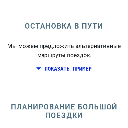
ОСТАНОВКА В ПУТИ
open_in_new
Попробуй это
flight_takeoff
Мы можем предложить альтернативные
Найдено ранее. Нажмите
, чтобы увидеть
карту вылетов.
маршруты поездок.
ПОКАЗАТЬ ПРИМЕР
Выберите точные даты
Туда и обратно
или
В
одну сторону
ПЛАНИРОВАНИЕ БОЛЬШОЙ
Поиск
ПОЕЗДКИ
Выберите CO
сортировка
2