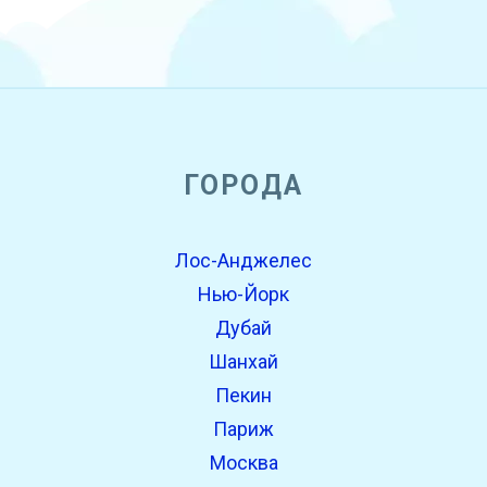
open_in_new
ГОРОДА
Попробуй это
Найдено ранее:
Лос-Анджелес
Нью-Йорк
Дубай
Шанхай
Пекин
Париж
Москва