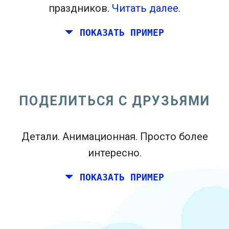
праздников.
Читать далее.
ПОКАЗАТЬ ПРИМЕР
Вы и пара друзей хотели бы
планировать выходные вместе где-
нибудь в Италии на день рождения.
ПОДЕЛИТЬСЯ С ДРУЗЬЯМИ
Тем не менее, вы живете в Мадриде, и
ваши друзья живут в Дублине и
Детали. Анимационная. Просто более
Берлине.
интересно.
ПОКАЗАТЬ ПРИМЕР