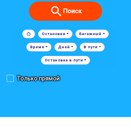
Поиск
Остановки
Багажный
Время
Дней
В пути
Остановка в пути
Только прямой