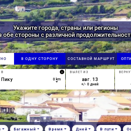
Укажите города, страны или регионы
в обе стороны с различной продолжительност
ТНО
В ОДНУ СТОРОНУ
СОСТАВНОЙ МАРШРУТ
ОПТ
info
В
ВЫЛЕТ ИЗ
ВЕРНУ
0 km
+/- 0 дней
own arrow keys to navigate.
esults are available, use up and down arrow keys to navigate.
и
Багажный
Время
Дней
В пути
О