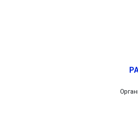
Попробуй это
Найдено ранее:
Запланируйте поездку через 
Вы хотите путешествовать са
там. Кроме того, вы заплани
Р
Орган
Вы и пара друзей хотели бы 
не менее, вы живете в Мадри