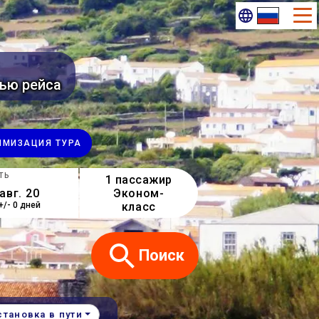
ью рейса
ИМИ​ЗАЦИЯ ТУРА
ТЬ
1 пассажир
Эконом-
класс
+/- 0 дней
Поиск
становка в пути