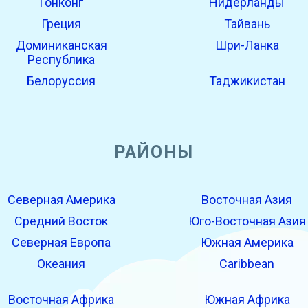
Гонконг
Нидерланды
Греция
Тайвань
Доминиканская
Шри-Ланка
Республика
Белоруссия
Таджикистан
РАЙОНЫ
Северная Америка
Восточная Азия
Средний Восток
Юго-Восточная Азия
Северная Европа
Южная Америка
Океания
Caribbean
Восточная Африка
Южная Африка