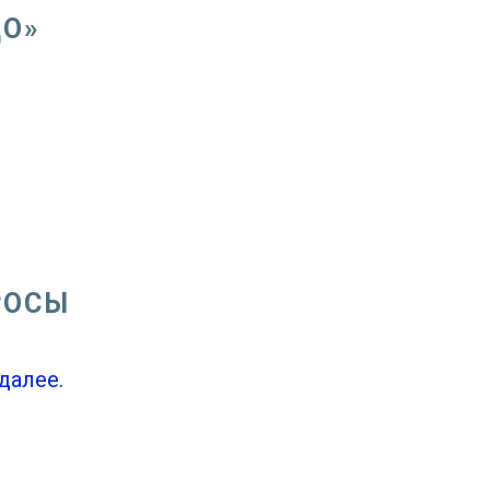
ДО»
РОСЫ
далее.