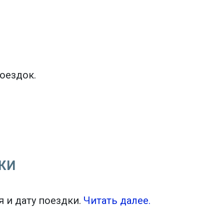
оездок.
КИ
Tiles © Openstreetmap contributors
flight_land
 и дату поездки.
Читать далее.