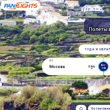
Полеты 
ТУДА И ОБРА
ИЗ
0 km
0 results are available, use up and d
2 r
Остановк