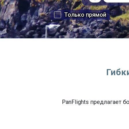
Только прямой
Гибк
PanFlights предлагает 