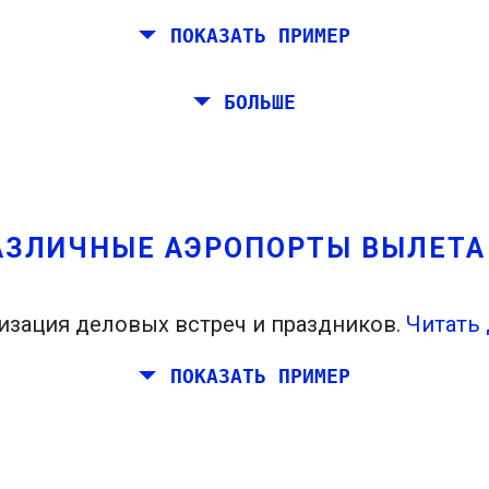
ПОКАЗАТЬ ПРИМЕР
Рим, Барселону, Стокгольм, Прагу и Афину.
БОЛЬШЕ
мостоятельно от Рима до Венеции. Вы хотите,
ровали встречу в Стокгольме.
АЗЛИЧНЫЕ АЭРОПОРТЫ ВЫЛЕТ
изация деловых встреч и праздников.
Читать 
ПОКАЗАТЬ ПРИМЕР
планировать выходные вместе где-нибудь в И
де, и ваши друзья живут в Дублине и Берлине