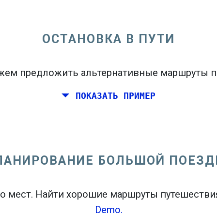
бы увидеть карту вылетов.
ОСТАНОВКА В ПУТИ
ем предложить альтернативные маршруты п
братно
или
В одну сторону
ПОКАЗАТЬ ПРИМЕР
ЛАНИРОВАНИЕ БОЛЬШОЙ ПОЕЗД
open_in_new
n
о мест. Найти хорошие маршруты путешествия
Demo.