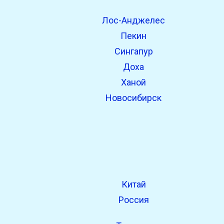
Лос-Анджелес
open_in_new
Попробуй это
Пекин
Найдено ранее:
Сингапур
Доха
Ханой
Новосибирск
Китай
Россия