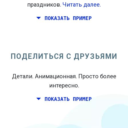
праздников.
Читать далее.
ПОКАЗАТЬ ПРИМЕР
Вы и пара друзей хотели бы
планировать выходные вместе где-
нибудь в Италии на день рождения.
ПОДЕЛИТЬСЯ С ДРУЗЬЯМИ
Тем не менее, вы живете в Мадриде, и
ваши друзья живут в Дублине и
Детали. Анимационная. Просто более
Берлине.
интересно.
ПОКАЗАТЬ ПРИМЕР