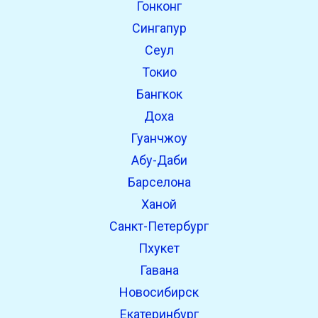
Гонконг
open_in_new
Попробуй это
Сингапур
Найдено ранее:
Сеул
Токио
open_in_new
Попробуй это
Бангкок
Найдено ранее:
Доха
Гуанчжоу
Абу-Даби
Барселона
Ханой
Санкт-Петербург
Пхукет
Гавана
Новосибирск
Екатеринбург