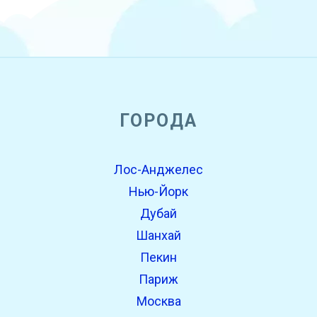
open_in_new
ГОРОДА
Попробуй это
Найдено ранее:
Лос-Анджелес
Нью-Йорк
Дубай
Шанхай
Пекин
Париж
Москва