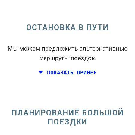
ОСТАНОВКА В ПУТИ
open_in_new
Попробуй это
flight_takeoff
Мы можем предложить альтернативные
Найдено ранее. Нажмите
, чтобы увидеть
карту вылетов.
маршруты поездок.
ПОКАЗАТЬ ПРИМЕР
Выберите точные даты
Туда и обратно
или
В
одну сторону
ПЛАНИРОВАНИЕ БОЛЬШОЙ
Поиск
ПОЕЗДКИ
Выберите CO
сортировка
2