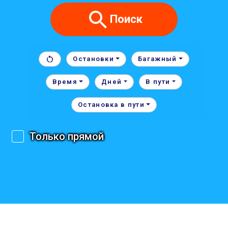
Поиск
Остановки
Багажный
Время
Дней
В пути
Остановка в пути
Только прямой